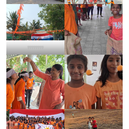
????????