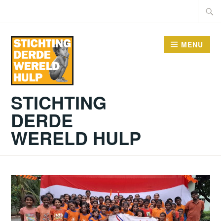
Doorgaan
Zoeke
naar
naar:
inhoud
MENU
STICHTING
DERDE
WERELD HULP