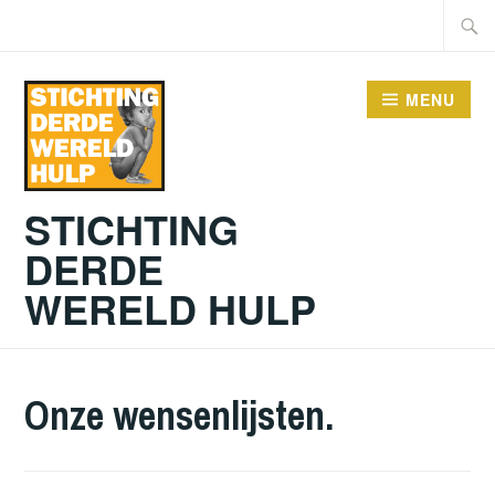
Doorgaan
Zoeke
naar
naar:
inhoud
MENU
STICHTING
DERDE
WERELD HULP
Onze wensenlijsten.