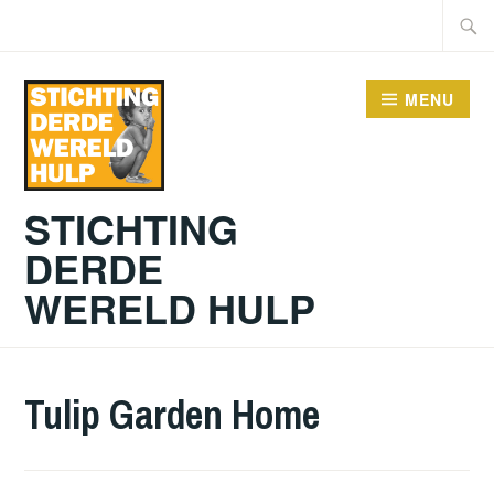
Doorgaan
Zoeke
naar
naar:
inhoud
MENU
STICHTING
DERDE
WERELD HULP
Tulip Garden Home