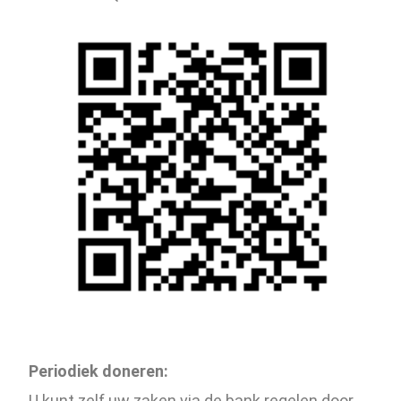
Periodiek doneren:
U kunt zelf uw zaken via de bank regelen door