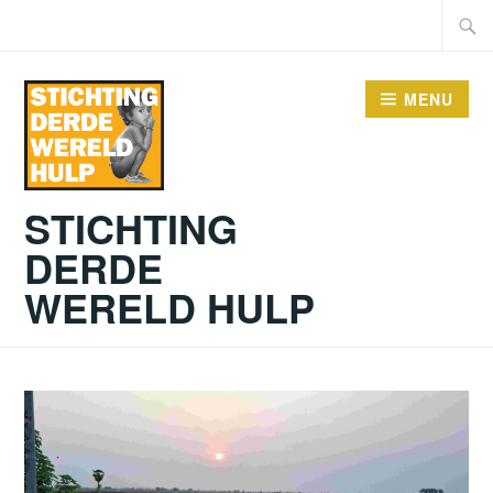
Doorgaan
Zoeke
naar
naar:
inhoud
MENU
STICHTING
DERDE
WERELD HULP