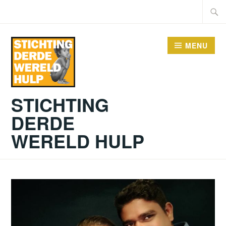
Doorgaan
Zoeke
naar
naar:
inhoud
MENU
STICHTING
DERDE
WERELD HULP