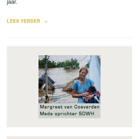
jaar.
“JONGSTE
LEES VERDER
→
NEDERLANDSE
BEZOEKER
IN TULIP GARDEN”