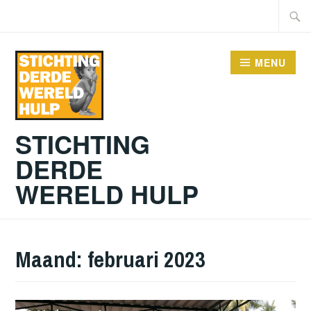
Doorgaan
Zoeke
naar
naar:
inhoud
MENU
STICHTING
DERDE
WERELD HULP
Maand:
februari 2023