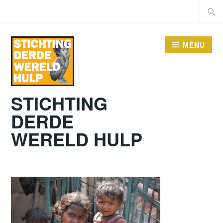
Doorgaan
Zoeke
naar
naar:
inhoud
MENU
STICHTING
DERDE
WERELD HULP