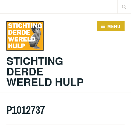
Doorgaan
Zoeke
naar
naar:
inhoud
MENU
STICHTING
DERDE
WERELD HULP
P1012737