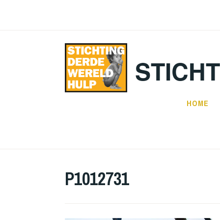
Doorgaan
naar
inhoud
STICH
HOME
P1012731