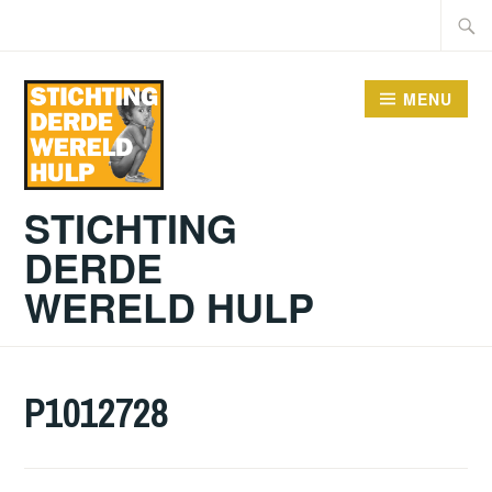
Doorgaan
Zoeke
naar
naar:
inhoud
MENU
STICHTING
DERDE
WERELD HULP
P1012728