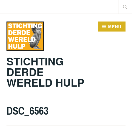
Doorgaan
Zoeke
naar
naar:
inhoud
MENU
STICHTING
DERDE
WERELD HULP
DSC_6563