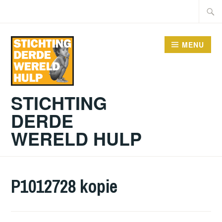
Doorgaan
Zoeke
naar
naar:
inhoud
MENU
STICHTING
DERDE
WERELD HULP
P1012728 kopie