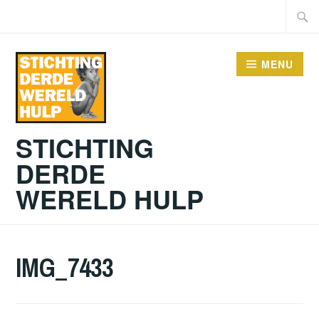
Doorgaan
Zoeke
naar
naar:
inhoud
MENU
STICHTING
DERDE
WERELD HULP
IMG_7433