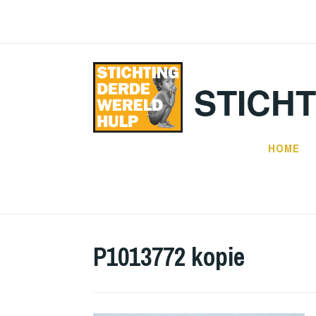
Doorgaan
naar
inhoud
STICH
HOME
P1013772 kopie