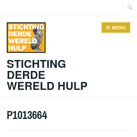
Doorgaan
Zoeke
naar
naar:
inhoud
MENU
STICHTING
DERDE
WERELD HULP
P1013664