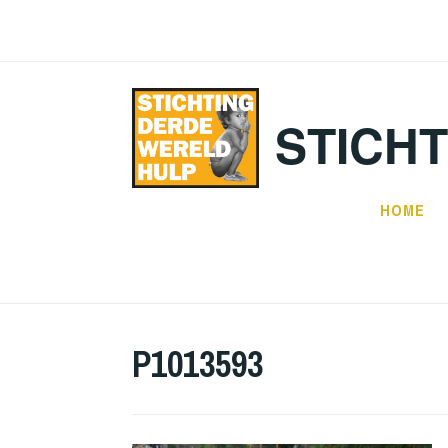
Doorgaan
naar
inhoud
STICH
HOME
P1013593