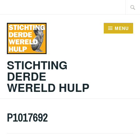
Doorgaan
Zoeke
naar
naar:
inhoud
MENU
STICHTING
DERDE
WERELD HULP
P1017692