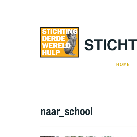
Doorgaan
naar
inhoud
STICH
HOME
naar_school