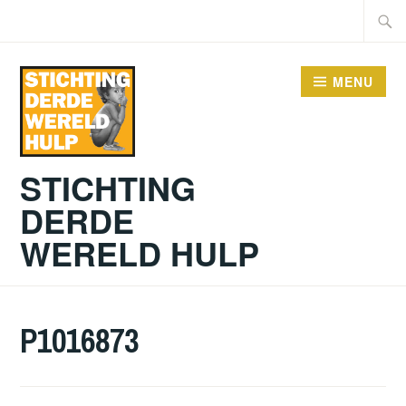
Doorgaan
Zoeke
naar
naar:
inhoud
MENU
STICHTING
DERDE
WERELD HULP
P1016873