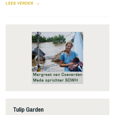
“OOGST
LEES VERDER
→
IN
TULIP
GARDEN”
Tulip Garden