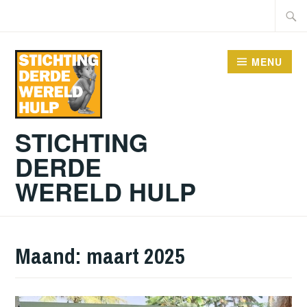
Doorgaan
Zoeke
naar
naar:
inhoud
MENU
STICHTING
DERDE
WERELD HULP
Maand:
maart 2025