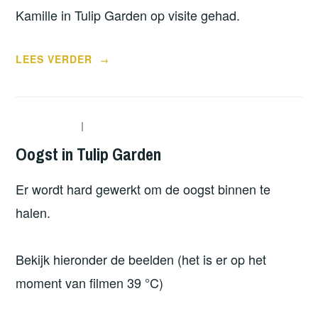
Kamille in Tulip Garden op visite gehad.
“BEZOEK
LEES VERDER
→
VAN
DILLE
EN
KAMILLE”
Oogst in Tulip Garden
Er wordt hard gewerkt om de oogst binnen te
halen.
Bekijk hieronder de beelden (het is er op het
moment van filmen 39 °C)