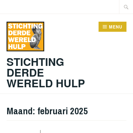
Doorgaan
Zoeke
naar
naar:
inhoud
MENU
STICHTING
DERDE
WERELD HULP
Maand:
februari 2025