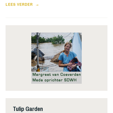
“HEK
LEES VERDER
→
WEER
MOOI
IN
DE
VERF”
Tulip Garden