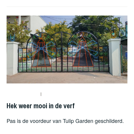
TULIP
GARDEN:
ANNET,
LEO,
SANNE,
MAX,
LOUA
EN
INDY”
Hek weer mooi in de verf
Pas is de voordeur van Tulip Garden geschilderd.