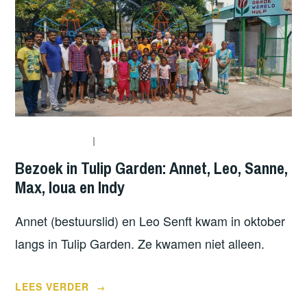
Bezoek in Tulip Garden: Annet, Leo, Sanne,
Max, loua en Indy
Annet (bestuurslid) en Leo Senft kwam in oktober
langs in Tulip Garden. Ze kwamen niet alleen.
“BEZOEK
LEES VERDER
→
IN