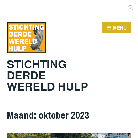
Doorgaan
Zoeke
naar
naar:
inhoud
MENU
STICHTING
DERDE
WERELD HULP
Maand:
oktober 2023