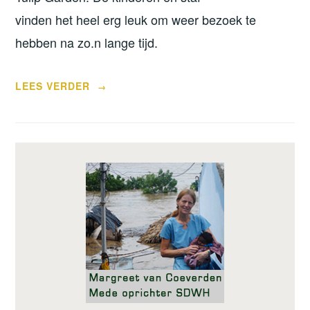
vinden het heel erg leuk om weer bezoek te
hebben na zo.n lange tijd.
“VROLIJK
LEES VERDER
→
PASEN”