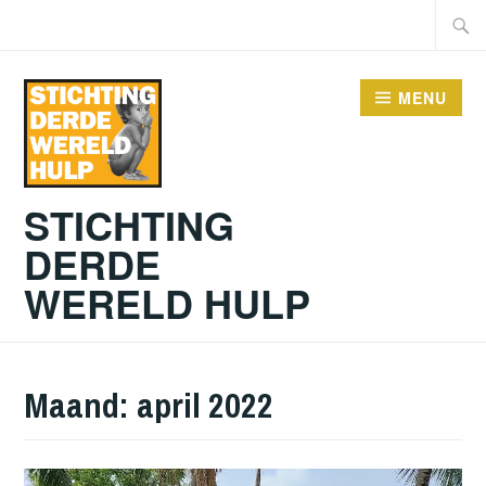
Doorgaan
Zoeke
naar
naar:
inhoud
MENU
STICHTING
DERDE
WERELD HULP
Maand:
april 2022